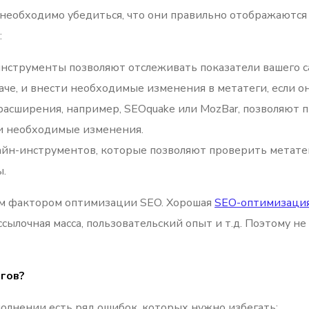
а, необходимо убедиться, что они правильно отображаются
:
 инструменты позволяют отслеживать показатели вашего с
даче, и внести необходимые изменения в метатеги, если 
расширения, например, SEOquake или MozBar, позволяют 
ти необходимые изменения.
йн-инструментов, которые позволяют проверить метатег
ы.
ым фактором оптимизации SEO. Хорошая
SEO-оптимизаци
сылочная масса, пользовательский опыт и т.д. Поэтому 
егов?
ыполнении есть ряд ошибок, которых нужно избегать: